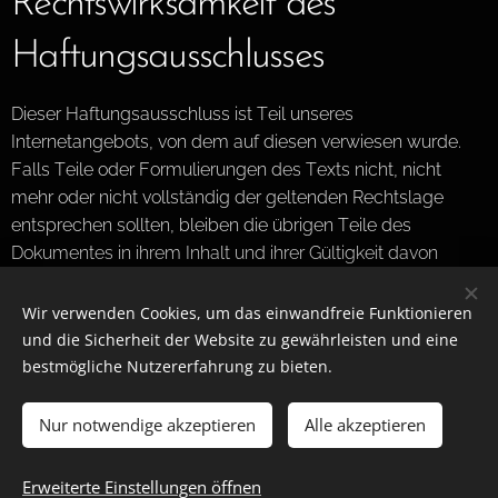
Rechtswirksamkeit des
Haftungsausschlusses
Dieser Haftungsausschluss ist Teil unseres
Internetangebots, von dem auf diesen verwiesen wurde.
Falls Teile oder Formulierungen des Texts nicht, nicht
mehr oder nicht vollständig der geltenden Rechtslage
entsprechen sollten, bleiben die übrigen Teile des
Dokumentes in ihrem Inhalt und ihrer Gültigkeit davon
unberührt.
Wir verwenden Cookies, um das einwandfreie Funktionieren
Impressum Kontakt
und die Sicherheit der Website zu gewährleisten und eine
bestmögliche Nutzererfahrung zu bieten.
Nur notwendige akzeptieren
Alle akzeptieren
Webseite: Weirauch W. 2024 (c)
Bilder bereitgestellt von Alcina ,Nevitaly, Hairdreams, CMI -
Erweiterte Einstellungen öffnen
Unterstützt von
Webnode
Cookies